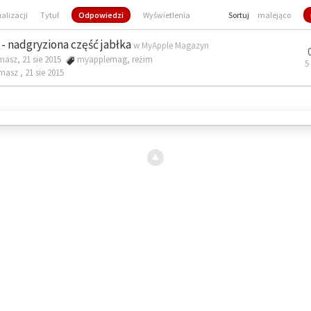
ualizacji
Tytuł
Odpowiedzi
Wyświetlenia
Sortuj
malejąco
- nadgryziona część jabłka
w
MyApple Magazyn
masz, 21 sie 2015
myapplemag
,
reżim
5
omasz ,
21 sie 2015