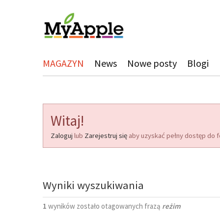
MAGAZYN
News
Nowe posty
Blogi
Witaj!
Zaloguj
lub
Zarejestruj się
aby uzyskać pełny dostęp do f
Wyniki wyszukiwania
1
wyników zostało otagowanych frazą
reżim