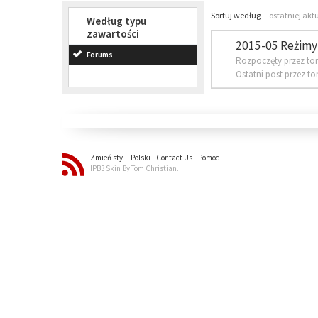
Sortuj według
ostatniej akt
Według typu
zawartości
2015-05 Reżimy 
Forums
Rozpoczęty przez to
Ostatni post przez t
Zmień styl
Polski
Contact Us
Pomoc
IPB3 Skin By Tom Christian.