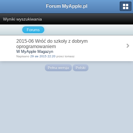
Forum MyApple.pl
Wyniki wyszukiwania
Forums
2015-06 Wróć do szkoły z dobrym
oprogramowaniem
W MyApple Magazyn
Napisano
29 sie 2015 22:20
przez tomasz
Pełna wersja
Polski