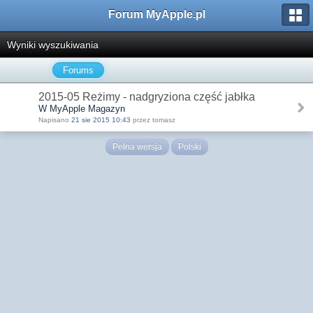
Forum MyApple.pl
Wyniki wyszukiwania
Forums
2015-05 Reżimy - nadgryziona część jabłka
W MyApple Magazyn
Napisano
21 sie 2015 10:43
przez tomasz
Pełna wersja
Polski