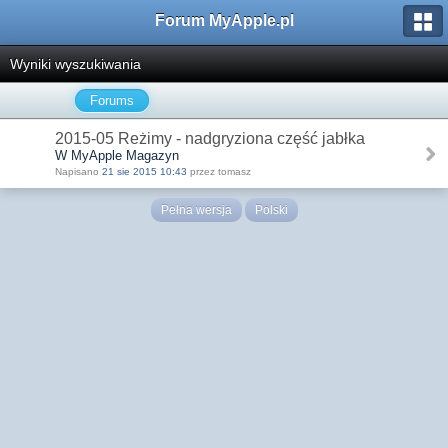
Forum MyApple.pl
Wyniki wyszukiwania
Forums
2015-05 Reżimy - nadgryziona część jabłka
W MyApple Magazyn
Napisano
21 sie 2015 10:43
przez tomasz
Pełna wersja
Polski