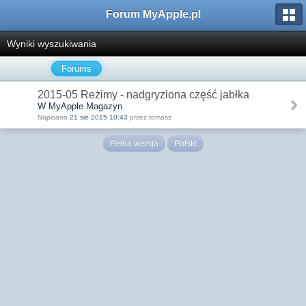
Forum MyApple.pl
Wyniki wyszukiwania
Forums
2015-05 Reżimy - nadgryziona część jabłka
W MyApple Magazyn
Napisano
21 sie 2015 10:43
przez tomasz
Pełna wersja
Polski