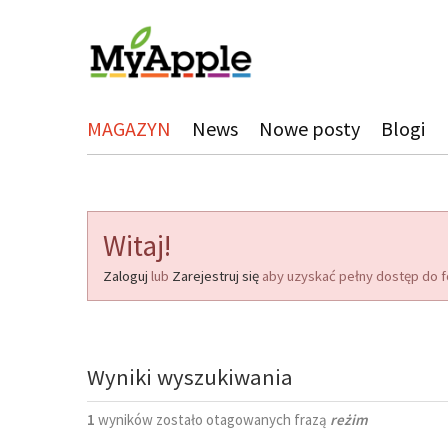
MAGAZYN
News
Nowe posty
Blogi
Witaj!
Zaloguj
lub
Zarejestruj się
aby uzyskać pełny dostęp do f
Wyniki wyszukiwania
1
wyników zostało otagowanych frazą
reżim