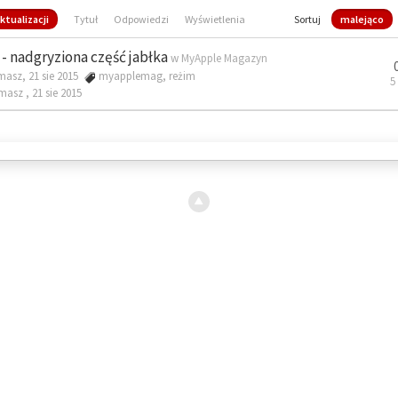
ktualizacji
Tytuł
Odpowiedzi
Wyświetlenia
Sortuj
malejąco
- nadgryziona część jabłka
w
MyApple Magazyn
masz, 21 sie 2015
myapplemag
,
reżim
5
omasz ,
21 sie 2015