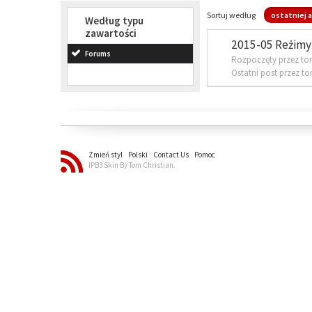
Sortuj według
ostatniej a
Według typu
zawartości
2015-05 Reżimy 
Forums
Rozpoczęty przez to
Ostatni post przez t
Zmień styl
Polski
Contact Us
Pomoc
IPB3 Skin By Tom Christian.