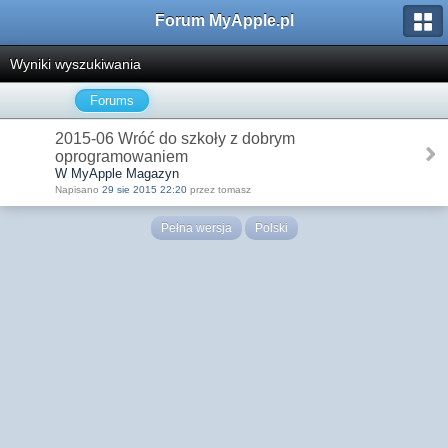
Forum MyApple.pl
Wyniki wyszukiwania
Forums
2015-06 Wróć do szkoły z dobrym
oprogramowaniem
W MyApple Magazyn
Napisano
29 sie 2015 22:20
przez tomasz
Pełna wersja
Polski