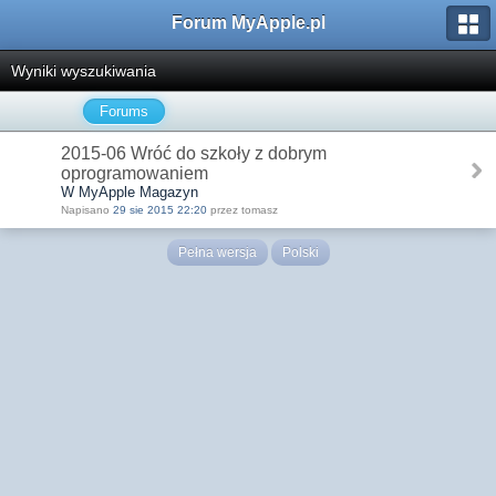
Forum MyApple.pl
Wyniki wyszukiwania
Forums
2015-06 Wróć do szkoły z dobrym
oprogramowaniem
W MyApple Magazyn
Napisano
29 sie 2015 22:20
przez tomasz
Pełna wersja
Polski