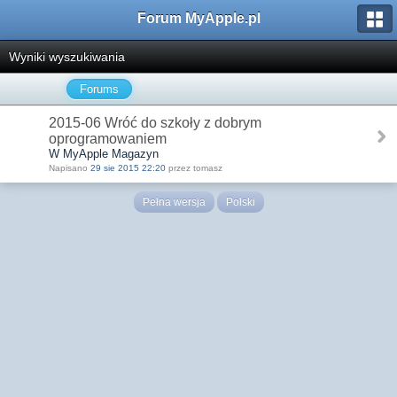
Forum MyApple.pl
Wyniki wyszukiwania
Forums
2015-06 Wróć do szkoły z dobrym
oprogramowaniem
W MyApple Magazyn
Napisano
29 sie 2015 22:20
przez tomasz
Pełna wersja
Polski