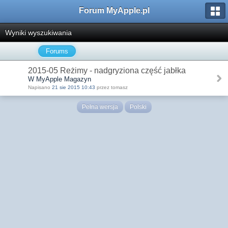
Forum MyApple.pl
Wyniki wyszukiwania
Forums
2015-05 Reżimy - nadgryziona część jabłka
W MyApple Magazyn
Napisano
21 sie 2015 10:43
przez tomasz
Pełna wersja
Polski