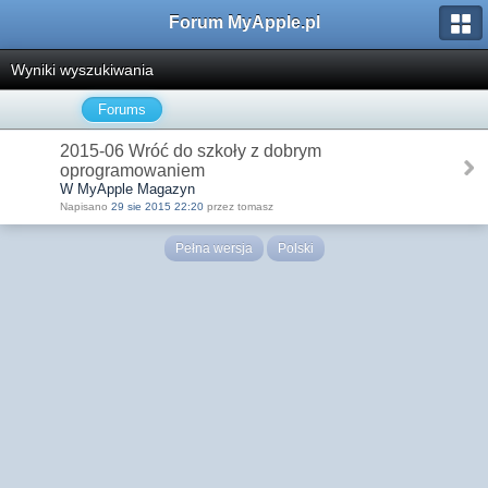
Forum MyApple.pl
Wyniki wyszukiwania
Forums
2015-06 Wróć do szkoły z dobrym
oprogramowaniem
W MyApple Magazyn
Napisano
29 sie 2015 22:20
przez tomasz
Pełna wersja
Polski