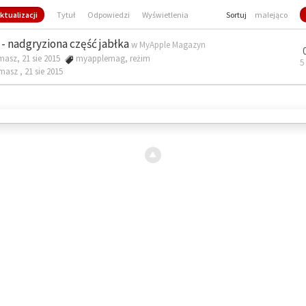
ktualizacji
Tytuł
Odpowiedzi
Wyświetlenia
Sortuj
malejąco
- nadgryziona część jabłka
w
MyApple Magazyn
masz, 21 sie 2015
myapplemag
,
reżim
5
omasz ,
21 sie 2015