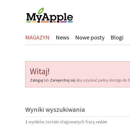
MAGAZYN
News
Nowe posty
Blogi
Witaj!
Zaloguj
lub
Zarejestruj się
aby uzyskać pełny dostęp do f
Wyniki wyszukiwania
1
wyników zostało otagowanych frazą
reżim