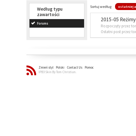
Sortuj według
ostatniej a
Według typu
zawartości
2015-05 Reżimy 
Forums
Rozpoczęty przez to
Ostatni post przez t
Zmień styl
Polski
Contact Us
Pomoc
IPB3 Skin By Tom Christian.