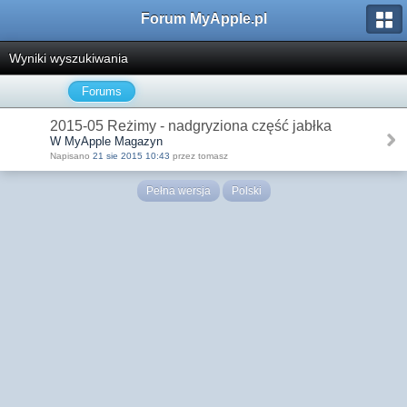
Forum MyApple.pl
Wyniki wyszukiwania
Forums
2015-05 Reżimy - nadgryziona część jabłka
W MyApple Magazyn
Napisano
21 sie 2015 10:43
przez tomasz
Pełna wersja
Polski