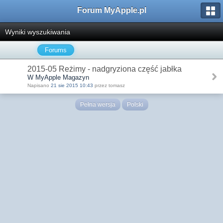
Forum MyApple.pl
Wyniki wyszukiwania
Forums
2015-05 Reżimy - nadgryziona część jabłka
W MyApple Magazyn
Napisano
21 sie 2015 10:43
przez tomasz
Pełna wersja
Polski