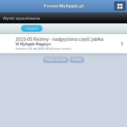
Forum MyApple.pl
Wyniki wyszukiwania
Forums
2015-05 Reżimy - nadgryziona część jabłka
W MyApple Magazyn
Napisano
21 sie 2015 10:43
przez tomasz
Pełna wersja
Polski