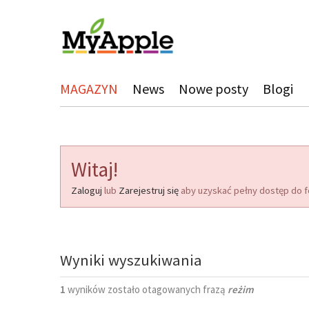
MAGAZYN
News
Nowe posty
Blogi
Witaj!
Zaloguj
lub
Zarejestruj się
aby uzyskać pełny dostęp do f
Wyniki wyszukiwania
1
wyników zostało otagowanych frazą
reżim