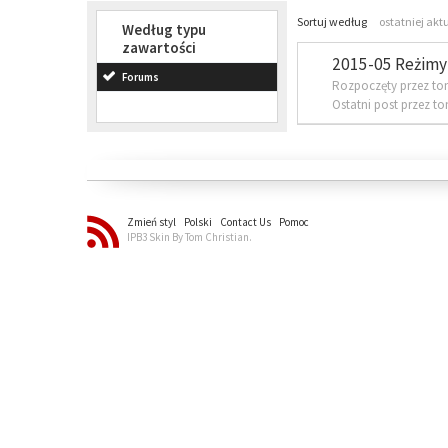
Sortuj według
ostatniej akt
Według typu
zawartości
2015-05 Reżimy 
Forums
Rozpoczęty przez to
Ostatni post przez t
Zmień styl
Polski
Contact Us
Pomoc
IPB3 Skin By Tom Christian.