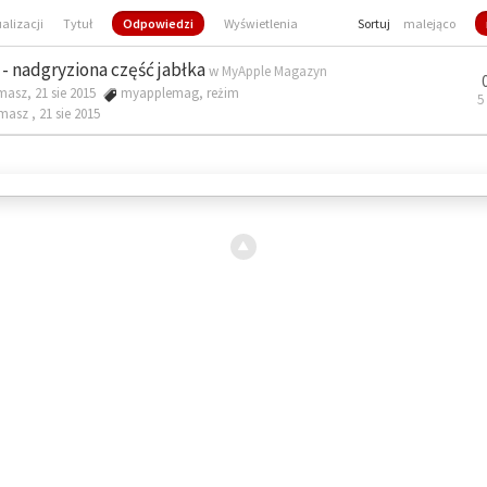
ualizacji
Tytuł
Odpowiedzi
Wyświetlenia
Sortuj
malejąco
- nadgryziona część jabłka
w
MyApple Magazyn
masz, 21 sie 2015
myapplemag
,
reżim
5
omasz ,
21 sie 2015