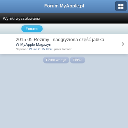
Forum MyApple.pl
Wyniki wyszukiwania
Forums
2015-05 Reżimy - nadgryziona część jabłka
W MyApple Magazyn
Napisano
21 sie 2015 10:43
przez tomasz
Pełna wersja
Polski