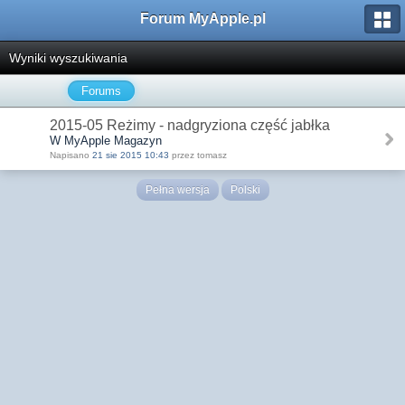
Forum MyApple.pl
Wyniki wyszukiwania
Forums
2015-05 Reżimy - nadgryziona część jabłka
W MyApple Magazyn
Napisano
21 sie 2015 10:43
przez tomasz
Pełna wersja
Polski