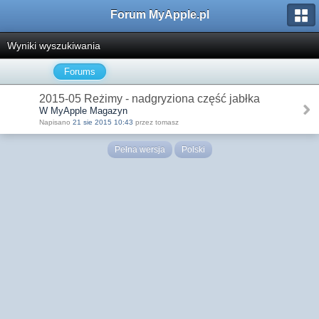
Forum MyApple.pl
Wyniki wyszukiwania
Forums
2015-05 Reżimy - nadgryziona część jabłka
W MyApple Magazyn
Napisano
21 sie 2015 10:43
przez tomasz
Pełna wersja
Polski