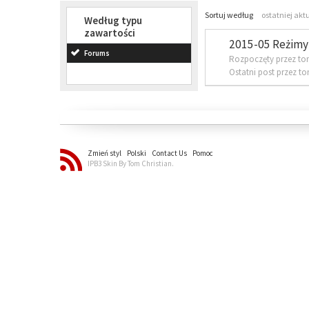
Sortuj według
ostatniej akt
Według typu
zawartości
2015-05 Reżimy 
Forums
Rozpoczęty przez to
Ostatni post przez t
Zmień styl
Polski
Contact Us
Pomoc
IPB3 Skin By Tom Christian.