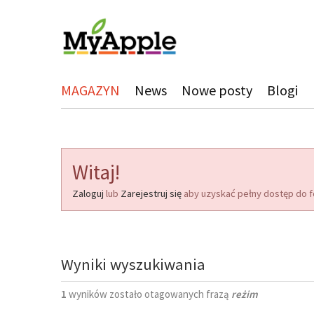
MAGAZYN
News
Nowe posty
Blogi
Witaj!
Zaloguj
lub
Zarejestruj się
aby uzyskać pełny dostęp do f
Wyniki wyszukiwania
1
wyników zostało otagowanych frazą
reżim