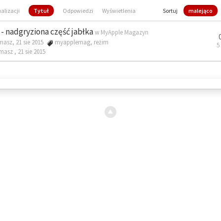
ualizacji
Tytuł
Odpowiedzi
Wyświetlenia
Sortuj
malejąco
- nadgryziona część jabłka
w
MyApple Magazyn
masz, 21 sie 2015
myapplemag
,
reżim
5
omasz ,
21 sie 2015