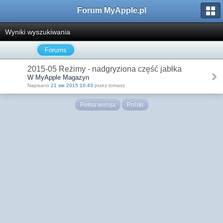
Forum MyApple.pl
Wyniki wyszukiwania
Forums
2015-05 Reżimy - nadgryziona część jabłka
W MyApple Magazyn
Napisano
21 sie 2015 10:43
przez tomasz
Pełna wersja
Polski