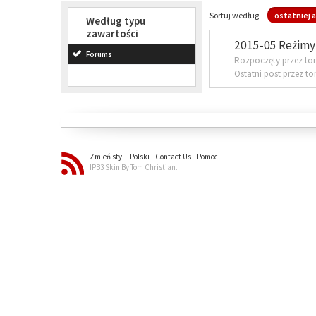
Sortuj według
ostatniej a
Według typu
zawartości
2015-05 Reżimy 
Forums
Rozpoczęty przez to
Ostatni post przez t
Zmień styl
Polski
Contact Us
Pomoc
IPB3 Skin By Tom Christian.