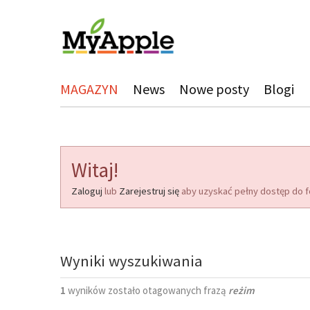
MAGAZYN
News
Nowe posty
Blogi
Witaj!
Zaloguj
lub
Zarejestruj się
aby uzyskać pełny dostęp do f
Wyniki wyszukiwania
1
wyników zostało otagowanych frazą
reżim