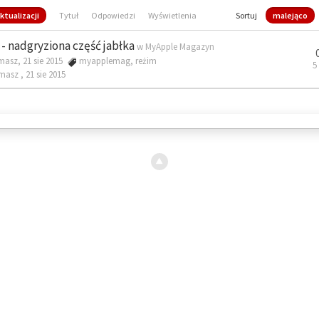
ktualizacji
Tytuł
Odpowiedzi
Wyświetlenia
Sortuj
malejąco
- nadgryziona część jabłka
w
MyApple Magazyn
masz, 21 sie 2015
myapplemag
,
reżim
5
omasz ,
21 sie 2015