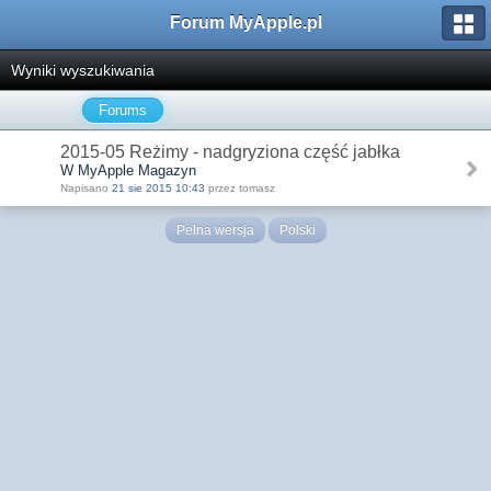
Forum MyApple.pl
Wyniki wyszukiwania
Forums
2015-05 Reżimy - nadgryziona część jabłka
W MyApple Magazyn
Napisano
21 sie 2015 10:43
przez tomasz
Pełna wersja
Polski