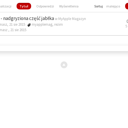
ualizacji
Tytuł
Odpowiedzi
Wyświetlenia
Sortuj
malejąco
- nadgryziona część jabłka
w
MyApple Magazyn
masz, 21 sie 2015
myapplemag
,
reżim
5
omasz ,
21 sie 2015