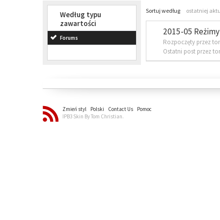
Sortuj według
ostatniej akt
Według typu
zawartości
2015-05 Reżimy 
Forums
Rozpoczęty przez to
Ostatni post przez t
Zmień styl
Polski
Contact Us
Pomoc
IPB3 Skin By Tom Christian.