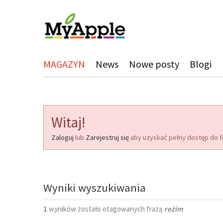
MAGAZYN
News
Nowe posty
Blogi
Witaj!
Zaloguj
lub
Zarejestruj się
aby uzyskać pełny dostęp do f
Wyniki wyszukiwania
1
wyników zostało otagowanych frazą
reżim