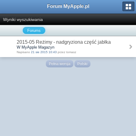
Forum MyApple.pl
Wyniki wyszukiwania
Forums
2015-05 Reżimy - nadgryziona część jabłka
W MyApple Magazyn
Napisano
21 sie 2015 10:43
przez tomasz
Pełna wersja
Polski