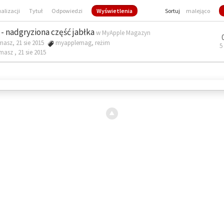
ualizacji
Tytuł
Odpowiedzi
Wyświetlenia
Sortuj
malejąco
- nadgryziona część jabłka
w
MyApple Magazyn
masz, 21 sie 2015
myapplemag
,
reżim
5
omasz ,
21 sie 2015