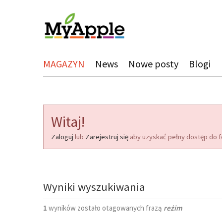
MAGAZYN
News
Nowe posty
Blogi
Witaj!
Zaloguj
lub
Zarejestruj się
aby uzyskać pełny dostęp do f
Wyniki wyszukiwania
1
wyników zostało otagowanych frazą
reżim