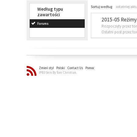
Sortuj według
ostatniej akt
Według typu
zawartości
2015-05 Reżimy 
Forums
Rozpoczęty przez to
Ostatni post przez t
Zmień styl
Polski
Contact Us
Pomoc
IPB3 Skin By Tom Christian.