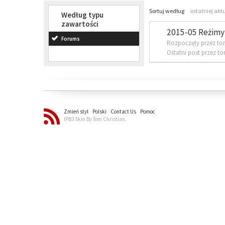
Sortuj według
ostatniej akt
Według typu
zawartości
2015-05 Reżimy 
Forums
Rozpoczęty przez to
Ostatni post przez t
Zmień styl
Polski
Contact Us
Pomoc
IPB3 Skin By Tom Christian.