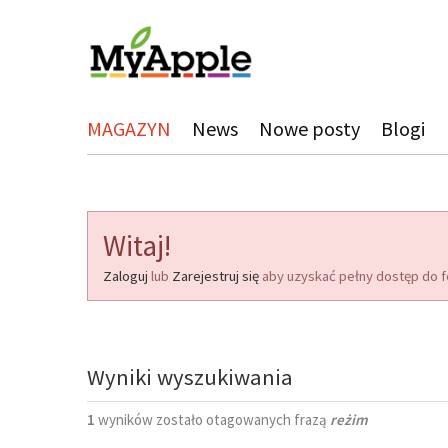
MAGAZYN
News
Nowe posty
Blogi
Witaj!
Zaloguj
lub
Zarejestruj się
aby uzyskać pełny dostęp do f
Wyniki wyszukiwania
1
wyników zostało otagowanych frazą
reżim