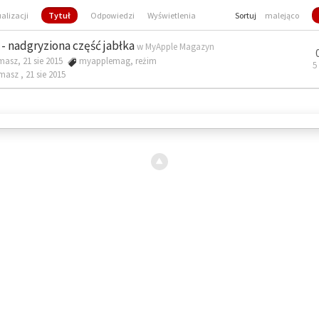
ualizacji
Tytuł
Odpowiedzi
Wyświetlenia
Sortuj
malejąco
- nadgryziona część jabłka
w
MyApple Magazyn
masz, 21 sie 2015
myapplemag
,
reżim
5
omasz ,
21 sie 2015