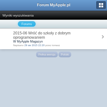
Forum MyApple.pl
Wyniki wyszukiwania
Forums
2015-06 Wróć do szkoły z dobrym
oprogramowaniem
W MyApple Magazyn
Napisano
29 sie 2015 22:20
przez tomasz
Pełna wersja
Polski