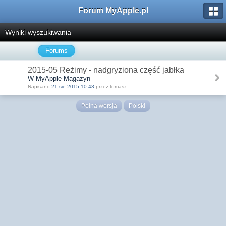
Forum MyApple.pl
Wyniki wyszukiwania
Forums
2015-05 Reżimy - nadgryziona część jabłka
W MyApple Magazyn
Napisano
21 sie 2015 10:43
przez tomasz
Pełna wersja
Polski