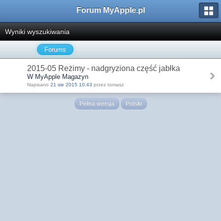
Forum MyApple.pl
Wyniki wyszukiwania
Forums
2015-05 Reżimy - nadgryziona część jabłka
W MyApple Magazyn
Napisano
21 sie 2015 10:43
przez tomasz
Pełna wersja
Polski