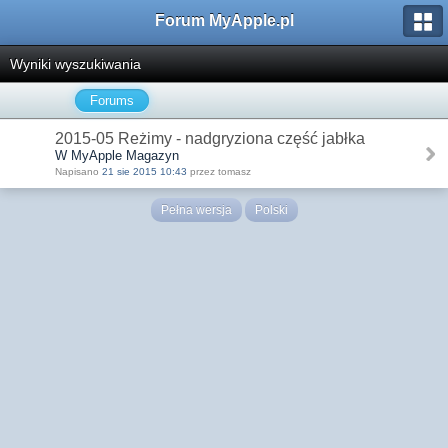
Forum MyApple.pl
Wyniki wyszukiwania
Forums
2015-05 Reżimy - nadgryziona część jabłka
W MyApple Magazyn
Napisano
21 sie 2015 10:43
przez tomasz
Pełna wersja
Polski