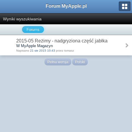
Forum MyApple.pl
Wyniki wyszukiwania
Forums
2015-05 Reżimy - nadgryziona część jabłka
W MyApple Magazyn
Napisano
21 sie 2015 10:43
przez tomasz
Pełna wersja
Polski