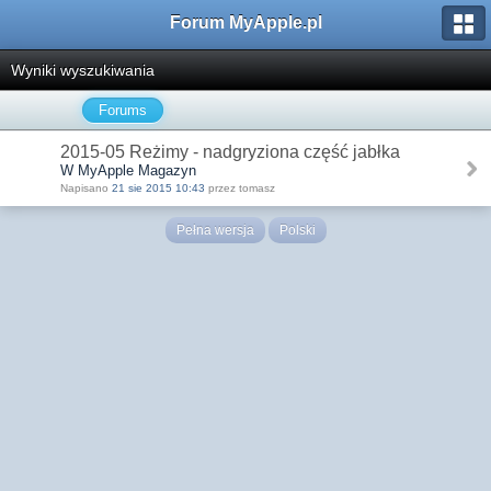
Forum MyApple.pl
Wyniki wyszukiwania
Forums
2015-05 Reżimy - nadgryziona część jabłka
W MyApple Magazyn
Napisano
21 sie 2015 10:43
przez tomasz
Pełna wersja
Polski