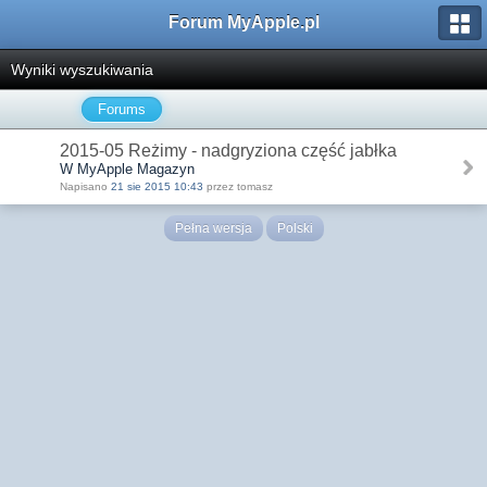
Forum MyApple.pl
Wyniki wyszukiwania
Forums
2015-05 Reżimy - nadgryziona część jabłka
W MyApple Magazyn
Napisano
21 sie 2015 10:43
przez tomasz
Pełna wersja
Polski