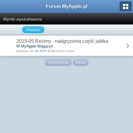
Forum MyApple.pl
Wyniki wyszukiwania
Forums
2015-05 Reżimy - nadgryziona część jabłka
W MyApple Magazyn
Napisano
21 sie 2015 10:43
przez tomasz
Pełna wersja
Polski