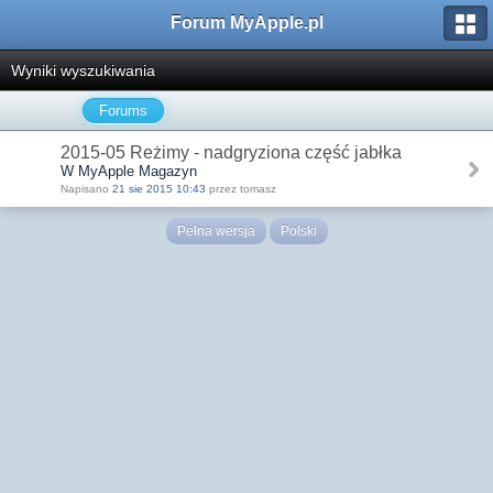
Forum MyApple.pl
Wyniki wyszukiwania
Forums
2015-05 Reżimy - nadgryziona część jabłka
W MyApple Magazyn
Napisano
21 sie 2015 10:43
przez tomasz
Pełna wersja
Polski