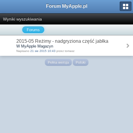
Forum MyApple.pl
Wyniki wyszukiwania
Forums
2015-05 Reżimy - nadgryziona część jabłka
W MyApple Magazyn
Napisano
21 sie 2015 10:43
przez tomasz
Pełna wersja
Polski