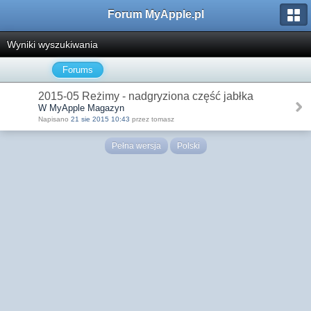
Forum MyApple.pl
Wyniki wyszukiwania
Forums
2015-05 Reżimy - nadgryziona część jabłka
W MyApple Magazyn
Napisano
21 sie 2015 10:43
przez tomasz
Pełna wersja
Polski