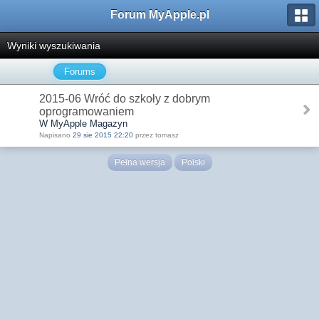
Forum MyApple.pl
Wyniki wyszukiwania
Forums
2015-06 Wróć do szkoły z dobrym
oprogramowaniem
W MyApple Magazyn
Napisano
29 sie 2015 22:20
przez tomasz
Pełna wersja
Polski