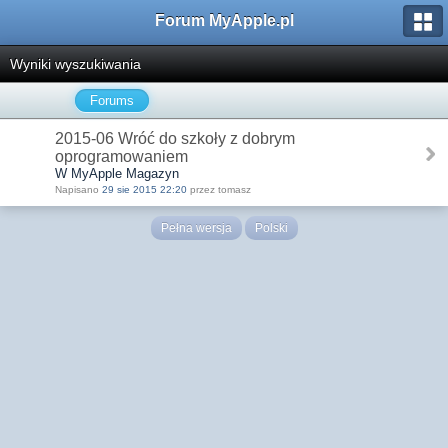
Forum MyApple.pl
Wyniki wyszukiwania
Forums
2015-06 Wróć do szkoły z dobrym
oprogramowaniem
W MyApple Magazyn
Napisano
29 sie 2015 22:20
przez tomasz
Pełna wersja
Polski