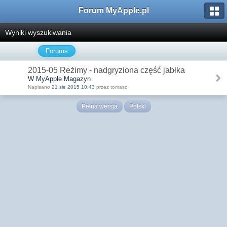
Forum MyApple.pl
Wyniki wyszukiwania
Forums
2015-05 Reżimy - nadgryziona część jabłka
W MyApple Magazyn
Napisano
21 sie 2015 10:43
przez tomasz
Pełna wersja
Polski