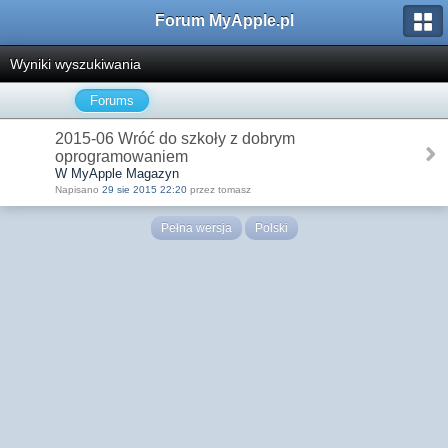
Forum MyApple.pl
Wyniki wyszukiwania
Forums
2015-06 Wróć do szkoły z dobrym
oprogramowaniem
W MyApple Magazyn
Napisano
29 sie 2015 22:20
przez tomasz
Pełna wersja
Polski