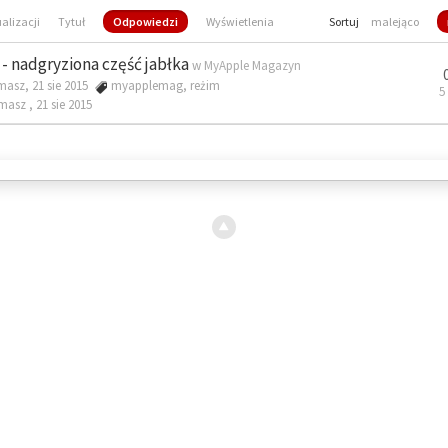
ualizacji
Tytuł
Odpowiedzi
Wyświetlenia
Sortuj
malejąco
- nadgryziona część jabłka
w
MyApple Magazyn
masz, 21 sie 2015
myapplemag
,
reżim
5
omasz ,
21 sie 2015