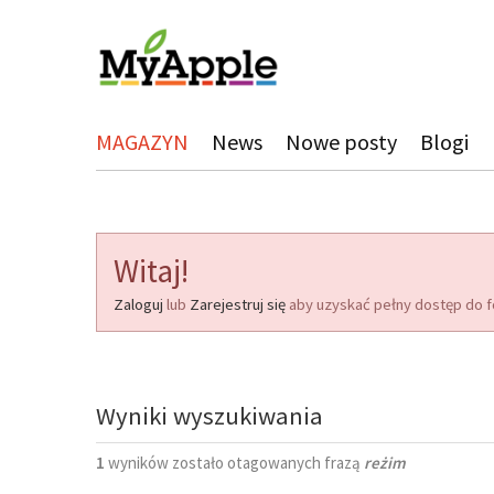
MAGAZYN
News
Nowe posty
Blogi
Witaj!
Zaloguj
lub
Zarejestruj się
aby uzyskać pełny dostęp do f
Wyniki wyszukiwania
1
wyników zostało otagowanych frazą
reżim