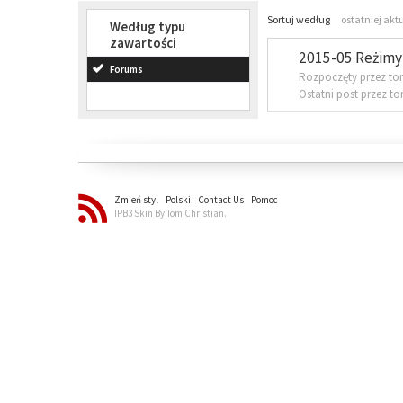
Sortuj według
ostatniej akt
Według typu
zawartości
2015-05 Reżimy 
Forums
Rozpoczęty przez to
Ostatni post przez t
Zmień styl
Polski
Contact Us
Pomoc
IPB3 Skin By Tom Christian.