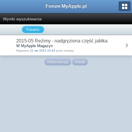
Forum MyApple.pl
Wyniki wyszukiwania
Forums
2015-05 Reżimy - nadgryziona część jabłka
W MyApple Magazyn
Napisano
21 sie 2015 10:43
przez tomasz
Pełna wersja
Polski