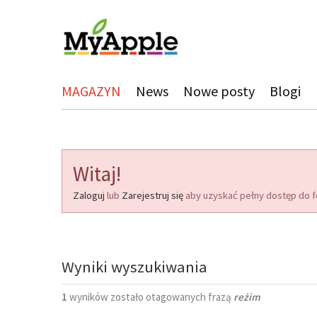
MAGAZYN
News
Nowe posty
Blogi
Witaj!
Zaloguj
lub
Zarejestruj się
aby uzyskać pełny dostęp do f
Wyniki wyszukiwania
1
wyników zostało otagowanych frazą
reżim