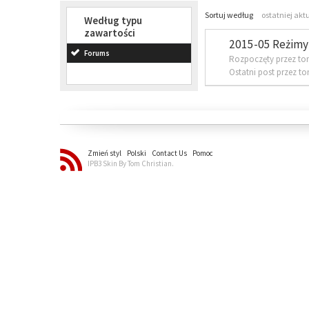
Sortuj według
ostatniej akt
Według typu
zawartości
2015-05 Reżimy 
Forums
Rozpoczęty przez to
Ostatni post przez t
Zmień styl
Polski
Contact Us
Pomoc
IPB3 Skin By Tom Christian.