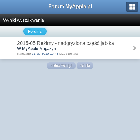
Forum MyApple.pl
Wyniki wyszukiwania
Forums
2015-05 Reżimy - nadgryziona część jabłka
W MyApple Magazyn
Napisano
21 sie 2015 10:43
przez tomasz
Pełna wersja
Polski