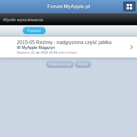
Forum MyApple.pl
Wyniki wyszukiwania
Forums
2015-05 Reżimy - nadgryziona część jabłka
W MyApple Magazyn
Napisano
21 sie 2015 10:43
przez tomasz
Pełna wersja
Polski