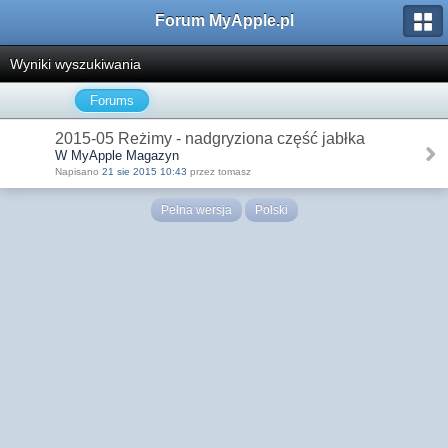
Forum MyApple.pl
Wyniki wyszukiwania
Forums
2015-05 Reżimy - nadgryziona część jabłka
W MyApple Magazyn
Napisano
21 sie 2015 10:43
przez tomasz
Pełna wersja
Polski