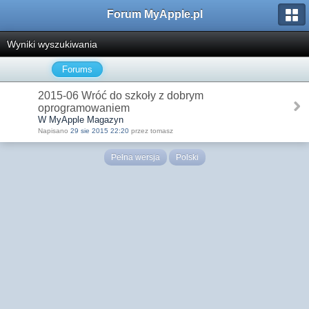
Forum MyApple.pl
Wyniki wyszukiwania
Forums
2015-06 Wróć do szkoły z dobrym
oprogramowaniem
W MyApple Magazyn
Napisano
29 sie 2015 22:20
przez tomasz
Pełna wersja
Polski