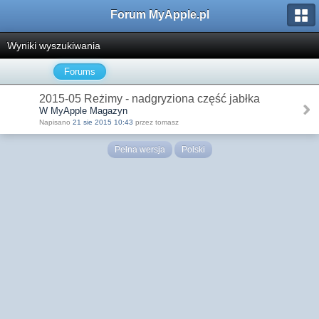
Forum MyApple.pl
Wyniki wyszukiwania
Forums
2015-05 Reżimy - nadgryziona część jabłka
W MyApple Magazyn
Napisano
21 sie 2015 10:43
przez tomasz
Pełna wersja
Polski